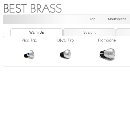
Top
Mouthpiece
Warm Up
Straight