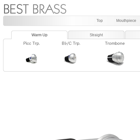
Top
Mouthpiece
Warm Up
Straight