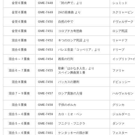
金管６重奏
GME-7448
「対の声で」より
シュミット
金管６重奏
GME-7449
24の前奏曲 より
スクリャービン
金管６重奏
GME-7450
自然の中で
ドヴォルザーク
金管６重奏
GME-7451
コロブチカ奇想曲
ロシア民謡
混合６重奏
GME-7452
８つのロシア民謡 より
リャードフ
混合６重奏
GME-7453
バレエ音楽「コッペリア」より
ドリーブ
混合６～７重奏
GME-7454
酋長の行列
イップリトフ=
歌劇「はかなき人生」より
混合６～７重奏
GME-7455
ファリャ
スペイン舞曲第１番
混合８重奏
GME-7456
バッカスの勝利
ドビュッシー
混合７～９重奏
GME-7457
ロシア貴族の入場
ハルヴォルセン
混合５重奏
GME-7458
子供のポルカ
グリンカ
混合５～６重奏
GME-7459
カロ・ミオ・ベン
ジョルダーニ
混合５～６重奏
GME-7460
フニクリ・フニクラ
ダンツァ
混合５～６重奏
GME-7461
ケンタッキーの我が家
フォスター