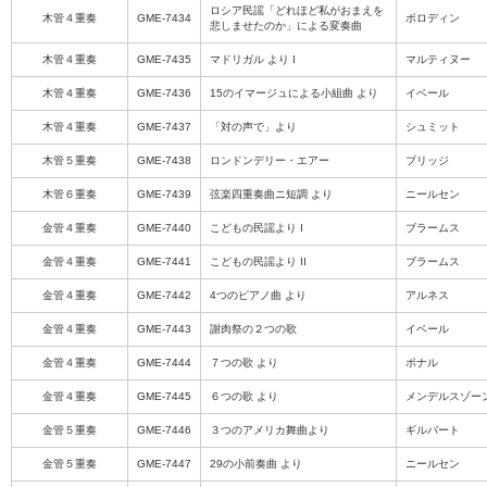
ロシア民謡「どれほど私がおまえを
木管４重奏
GME-7434
ボロディン
悲しませたのか」による変奏曲
木管４重奏
GME-7435
マドリガル より I
マルティヌー
木管４重奏
GME-7436
15のイマージュによる小組曲 より
イベール
木管４重奏
GME-7437
「対の声で」より
シュミット
木管５重奏
GME-7438
ロンドンデリー・エアー
ブリッジ
木管６重奏
GME-7439
弦楽四重奏曲ニ短調 より
ニールセン
金管４重奏
GME-7440
こどもの民謡より I
ブラームス
金管４重奏
GME-7441
こどもの民謡より II
ブラームス
金管４重奏
GME-7442
4つのピアノ曲 より
アルネス
金管４重奏
GME-7443
謝肉祭の２つの歌
イベール
金管４重奏
GME-7444
７つの歌 より
ポナル
金管４重奏
GME-7445
６つの歌 より
メンデルスゾー
金管５重奏
GME-7446
３つのアメリカ舞曲より
ギルバート
金管５重奏
GME-7447
29の小前奏曲 より
ニールセン