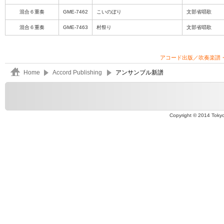
混合６重奏
GME-7462
こいのぼり
文部省唱歌
混合６重奏
GME-7463
村祭り
文部省唱歌
アコード出版／吹奏楽譜
Home
Accord Publishing
アンサンブル新譜
Copyright © 2014 Tokyo 